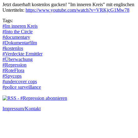
Jetzt dauerhaft kostenlos gucken! "Im inneren Kreis" mit englischen
Untertiteln:
https://www.youtube.com/watch?v=VRKjcG1Mw78
Tags:
#Im inneren Kreis
#Into the Circle
#documentary
#Dokumentarfilm
#kostenlos
#Verdeckte Ermittler
#Überwachung
#Repression
#RoteFlora
#Spycops
#undercover cops
#police surveillance
Impressum/Kontakt