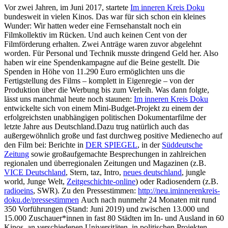
Vor zwei Jahren, im Juni 2017, startete
Im inneren Kreis Doku
bundesweit in vielen Kinos. Das war für sich schon ein kleines
Wunder: Wir hatten weder eine Fernsehanstalt noch ein
Filmkollektiv im Rücken. Und auch keinen Cent von der
Filmförderung erhalten. Zwei Anträge waren zuvor abgelehnt
worden. Für Personal und Technik musste dringend Geld her. Also
haben wir eine Spendenkampagne auf die Beine gestellt. Die
Spenden in Höhe von 11.290 Euro ermöglichten uns die
Fertigstellung des Films – komplett in Eigenregie – von der
Produktion über die Werbung bis zum Verleih. Was dann folgte,
lässt uns manchmal heute noch staunen:
Im inneren Kreis Doku
entwickelte sich von einem Mini-Budget-Projekt zu einem der
erfolgreichsten unabhängigen politischen Dokumentarfilme der
letzte Jahre aus Deutschland.Dazu trug natürlich auch das
außergewöhnlich große und fast durchweg positive Medienecho auf
den Film bei: Berichte in
DER SPIEGEL
, in der
Süddeutsche
Zeitung
sowie großaufgemachte Besprechungen in zahlreichen
regionalen und überregionalen Zeitungen und Magazinen (z.B.
VICE Deutschland
, Stern, taz, Intro,
neues deutschland
, jungle
world, Junge Welt,
Zeitgeschichte-online
) oder Radiosendern (z.B.
radioeins
, SWR). Zu den Pressestimmen:
http://neu.iminnerenkreis-
doku.de/pressestimmen
Auch nach nunmehr 24 Monaten mit rund
350 Vorführungen (Stand: Juni 2019) und zwischen 13.000 und
15.000 Zuschauer*innen in fast 80 Städten im In- und Ausland in 60
Kinos, an verschiedenen Universitäten, in politischen Projekten,