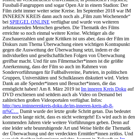
Fussball-Fangruppen und sogar Open Air in einem Stadion: Der
Film zieht immer weiter seine Kreise. Im September 2018 war IM
INNEREN KREIS dann auch noch als „Film zum Wochenende“
bei
SPIEGEL ONLINE
verfügbar und wurde von weiteren
zehntausenden Menschen gesehen. Die Thematik des Films
erreichte so noch einmal weitere Kreise. Wichtiger als die
Zuschauerzahlen und gute Kritiken ist uns aber, dass der Film im
Diskurs zum Thema Überwachung einen wichtigen Kontrapunkt
gegen die Ausweitung der Überwachung setzt, indem er die
individuellen und gesellschaftlichen Folgen von Überwachung
greifbar macht. Und für uns Filmemacher*innen ist die größte
Anerkennung, dass der Film so auch im Rahmen von
Sondervorführungen für Fußballvereine, Parteien, in politischen
Gruppen, Universitäten und Schulklassen diskutiert wird. Vielen
Dank an alle Spender*innen und Besucher*innen, die das
ermöglicht haben! Am 8. März 2019 ist
Im inneren Kreis Doku
auf
DVD erschienen und seitdem auch als Video on Demand bei
zahlreichen großen Videoportalen verfügbar. Infos:
http://neu.iminnerenkreis-doku.de/im-inneren-kreis-ab-8-
m%C…
Damit wurde der letzte große Schritt getan. Das bedeutet
aber noch lange nicht, dass es nicht weitergeht! Es wird auch in den
kommenden Jahren viele weitere Vorführungen geben. Denn auf
eine leider sehr beunruhigende Art und Weise bleibt die Thematik
der Überwachung und der verdeckten Ermittler*innen zeitlos. Und